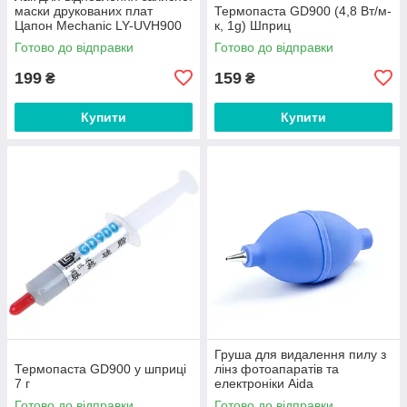
маски друкованих плат
Термопаста GD900 (4,8 Вт/м-
Цапон Mechanic LY-UVH900
к, 1g) Шприц
BGA зелений у шприці (20 гр)
Готово до відправки
Готово до відправки
199
159
₴
₴
Купити
Купити
Груша для видалення пилу з
Термопаста GD900 у шприці
лінз фотоапаратів та
7 г
електроніки Aida
Готово до відправки
Готово до відправки