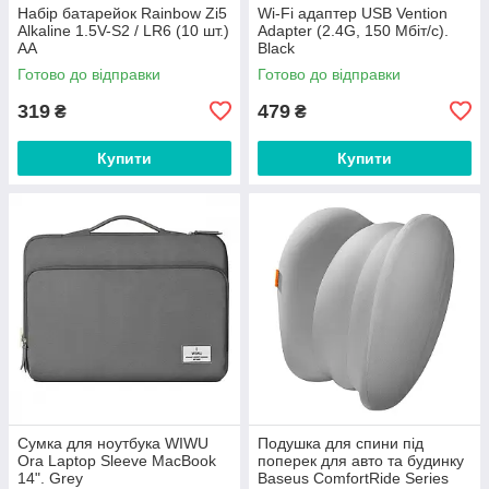
Набір батарейок Rainbow Zi5
Wi-Fi адаптер USB Vention
Alkaline 1.5V-S2 / LR6 (10 шт.)
Adapter (2.4G, 150 Мбіт/с).
AA
Black
Готово до відправки
Готово до відправки
319
479
₴
₴
Купити
Купити
Сумка для ноутбука WIWU
Подушка для спини під
Ora Laptop Sleeve MacBook
поперек для авто та будинку
14". Grey
Baseus ComfortRide Series