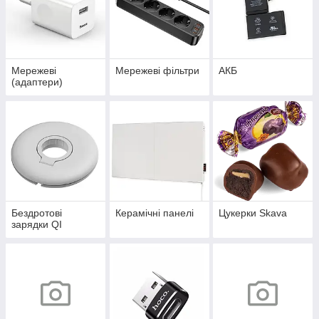
Мережеві
Мережеві фільтри
АКБ
(адаптери)
Бездротові
Керамічні панелі
Цукерки Skava
зарядки QI