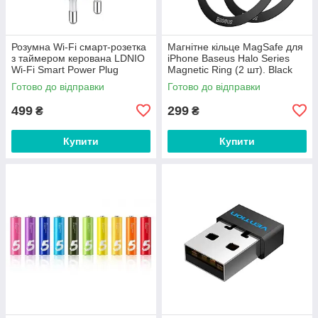
Розумна Wi-Fi смарт-розетка
Магнітне кільце MagSafe для
з таймером керована LDNIO
iPhone Baseus Halo Series
Wi-Fi Smart Power Plug
Magnetic Ring (2 шт). Black
(2500W 10A 2.4Ghz). White
Готово до відправки
Готово до відправки
499
299
₴
₴
Купити
Купити