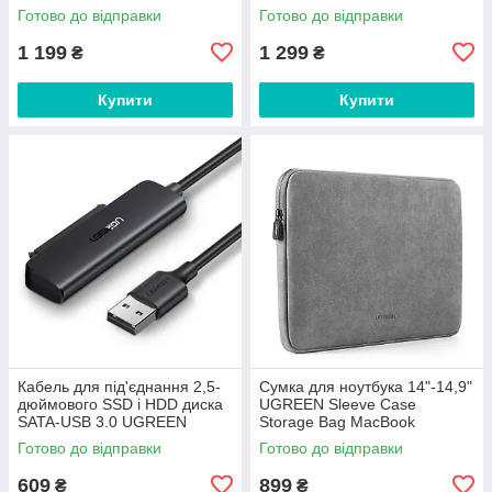
Car Lumbar. Gray
Готово до відправки
Готово до відправки
1 199
1 299
₴
₴
Купити
Купити
Кабель для під'єднання 2,5-
Сумка для ноутбука 14"-14,9"
дюймового SSD і HDD диска
UGREEN Sleeve Case
SATA-USB 3.0 UGREEN
Storage Bag MacBook
CM321 (5 Гбіт/с, 0.5 м). Black
(345х250 мм). Gray
Готово до відправки
Готово до відправки
609
899
₴
₴