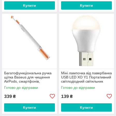
Купити
Купити
Багатофункціональна ручка
Міні лампочка від павербанка
щітка Baseus для чищення
USB LED XO Y1 Портативний
AirPods, смартфонів,
світлодіодний світильник
навушників, клавіатури,
ліхтарик нічник (1Вт, 5В).
Готово до відправки
Готово до відправки
гаджетів
White
339
139
₴
₴
Купити
Купити