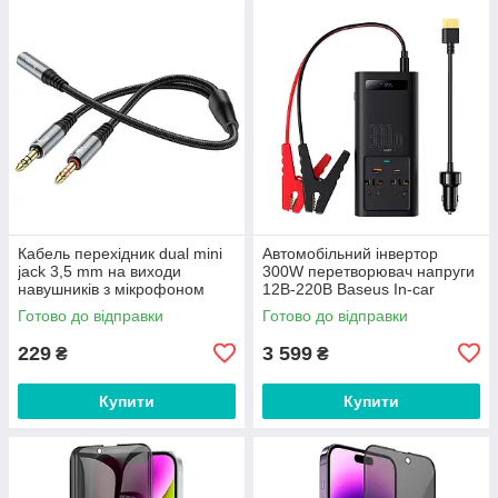
Кабель перехідник dual mini
Автомобільний інвертор
jack 3,5 mm на виходи
300W перетворювач напруги
навушників з мікрофоном
12В-220В Baseus In-car
Hoco 2in1 audio adapter. Grey
Inverter 300W (220V CN/EU)
Готово до відправки
Готово до відправки
229
3 599
₴
₴
Купити
Купити