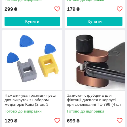
299
179
₴
₴
Купити
Купити
Намагнічувач розмагнічуєш
Затискач струбцина для
для викруток з набором
фіксації дисплея в корпусі
медіаторів Kaisi (2 шт, 3
при склеюванні TE-798 (4 шт.
медіатори)
в наборі)
Готово до відправки
Готово до відправки
129
699
₴
₴