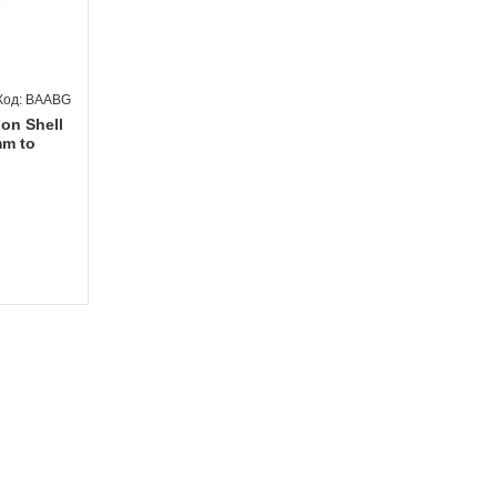
BAABG
on Shell
mm to