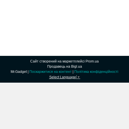
Сайт створений на маркетплейсі
Prom.ua
Продавець на Bigl.ua
Mr.Gadget |
Поскаржитися на контент
|
Політика конфіденційності
Select Language
▼