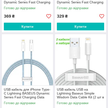
Dynamic Series Fast Charging
Dynamic Series Fast Charging
Data Cable (1m, 20W). Purple
Data Cable (1m, 20W).
Готово до відправки
Готово до відправки
Orange
369
329
₴
₴
Купити
Купити
USB кабель для iPhone Type-
USB кабель USB на
C Lightning BASEUS Dynamic
Lightning Baseus Simple
Series Fast Charging Data
Wisdom Data Cable Kit (2 шт в
Cable (1m, 20W). Blue
наборі,1.5m, 2.4A). White
Готово до відправки
Готово до відправки