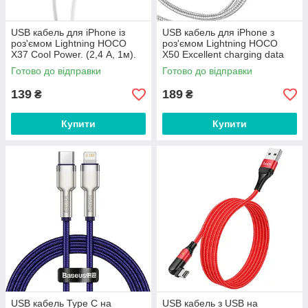
USB кабель для iPhone із
USB кабель для iPhone з
роз'ємом Lightning HOCO
роз'ємом Lightning HOCO
X37 Cool Power. (2,4 А, 1м).
X50 Excellent charging data
White
cable (2,4 А, 1m). Grey
Готово до відправки
Готово до відправки
139
189
₴
₴
Купити
Купити
USB кабель Type С на
USB кабель з USB на