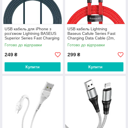
USB кабель для iPhone з
USB кабель Lightning
роз'ємом Lightning BASEUS
Baseus Сafule Series Fast
Superior Series Fast Charging
Charging Data Cable (2m,
Data Cable (2m, 2.4A). Blue
1,5A, 480 Mbps). Red
Готово до відправки
Готово до відправки
249
299
₴
₴
Купити
Купити