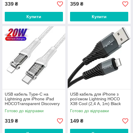
339
359
₴
₴
Купити
Купити
USB кабель Type-C на
USB кабель для iPhone з
Lightning для iPhone iPad
роз'ємом Lightning HOCO
HOCOTransparent Discovery
X38 Cool (2,4 А, 1m) Black
Edition (1.2m, 20W, PD). White
Готово до відправки
Готово до відправки
319
149
₴
₴