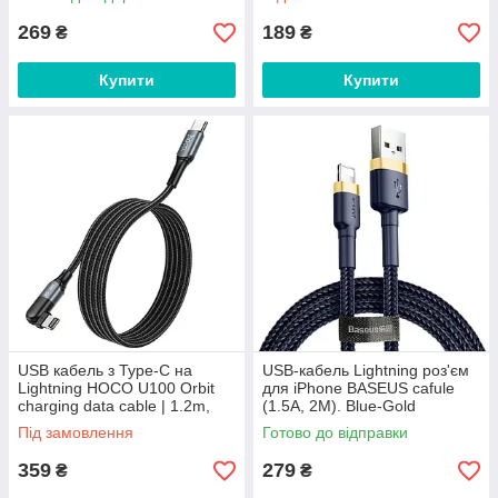
White
269
189
₴
₴
Купити
Купити
USB кабель з Type-C на
USB-кабель Lightning роз'єм
Lightning HOCO U100 Orbit
для iPhone BASEUS cafule
charging data cable | 1.2m,
(1.5A, 2M). Blue-Gold
20W, 3A |. Black
Під замовлення
Готово до відправки
359
279
₴
₴