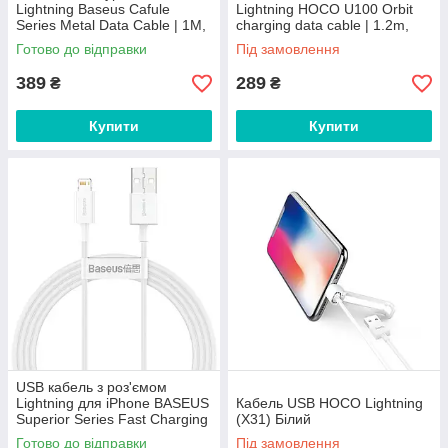
Lightning Baseus Cafule
Lightning HOCO U100 Orbit
Series Metal Data Cable | 1M,
charging data cable | 1.2m,
20W, PD |. Purple
2.4A |. Red
Готово до відправки
Під замовлення
389
289
₴
₴
Купити
Купити
USB кабель з роз'ємом
Lightning для iPhone BASEUS
Кабель USB HOCO Lightning
Superior Series Fast Charging
(X31) Білий
Data Cable (1.5M, 2.4A).
Готово до відправки
Під замовлення