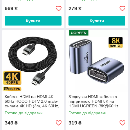
669
279
₴
₴
Купити
Купити
Кабель HDMI на HDMI 4K
З'єднувач HDMI кабелю з
60Hz HOCO HDTV 2.0 male-
підтримкою HDMI 8K на
to-male 4K HD (3m, 4K 60Hz,
HDMI UGREEN (8K@60Hz,
HDMI2.0). Black
HDMI2.1). Grey
Готово до відправки
Готово до відправки
349
319
₴
₴