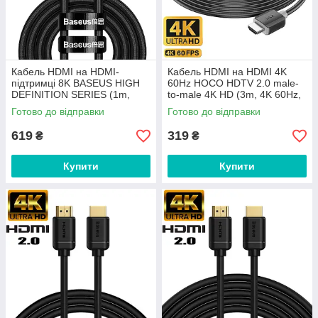
Кабель HDMI на HDMI-
Кабель HDMI на HDMI 4K
підтримці 8K BASEUS HIGH
60Hz HOCO HDTV 2.0 male-
DEFINITION SERIES (1m,
to-male 4K HD (3m, 4K 60Hz,
8K@60Hz, HDMI2.1). Black
HDMI2.0). Black
Готово до відправки
Готово до відправки
619
319
₴
₴
Купити
Купити