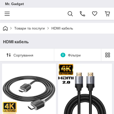
Mr. Gadget
Товари та послуги
HDMI кабель
HDMI кабель
Сортування
0
Фільтри