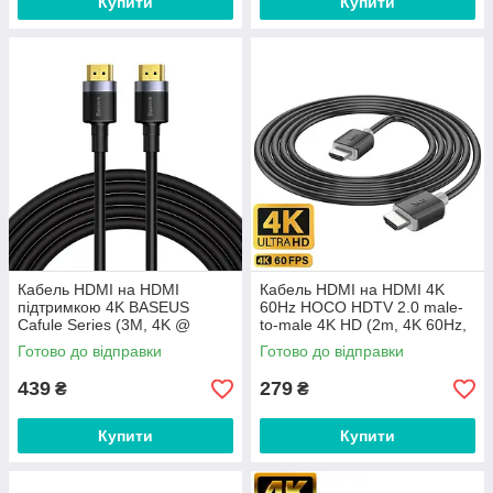
Купити
Купити
Кабель HDMI на HDMI
Кабель HDMI на HDMI 4K
підтримкою 4K BASEUS
60Hz HOCO HDTV 2.0 male-
Cafule Series (3M, 4K @
to-male 4K HD (2m, 4K 60Hz,
60Hz, HDMI2.0). Black
HDMI2.0). Black
Готово до відправки
Готово до відправки
439
279
₴
₴
Купити
Купити