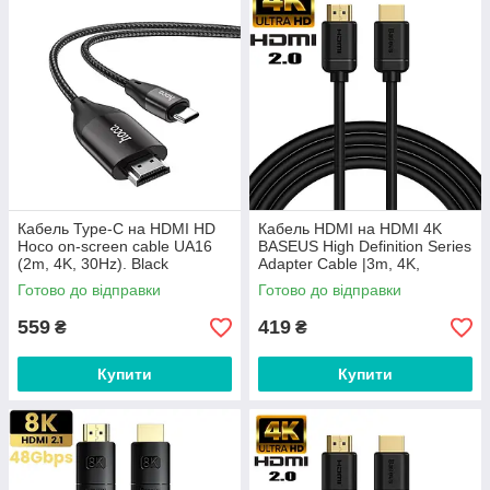
Кабель Type-C на HDMI HD
Кабель HDMI на HDMI 4K
Hoco on-screen cable UA16
BASEUS High Definition Series
(2m, 4K, 30Hz). Black
Adapter Cable |3m, 4K,
HDMI2.0|
Готово до відправки
Готово до відправки
559
419
₴
₴
Купити
Купити