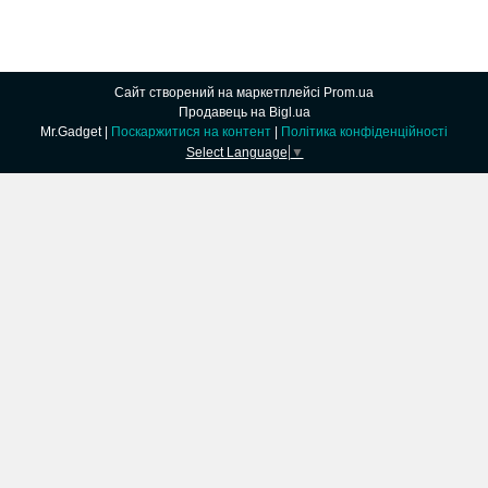
Сайт створений на маркетплейсі
Prom.ua
Продавець на Bigl.ua
Mr.Gadget |
Поскаржитися на контент
|
Політика конфіденційності
Select Language
▼