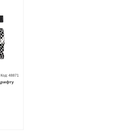
48871
дрифту