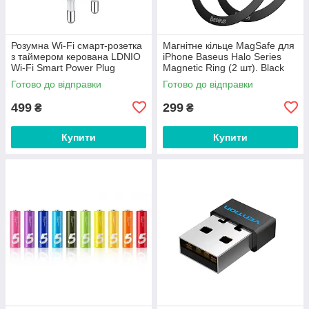
Розумна Wi-Fi смарт-розетка
Магнітне кільце MagSafe для
з таймером керована LDNIO
iPhone Baseus Halo Series
Wi-Fi Smart Power Plug
Magnetic Ring (2 шт). Black
(2500W 10A 2.4Ghz). White
Готово до відправки
Готово до відправки
499
299
₴
₴
Купити
Купити