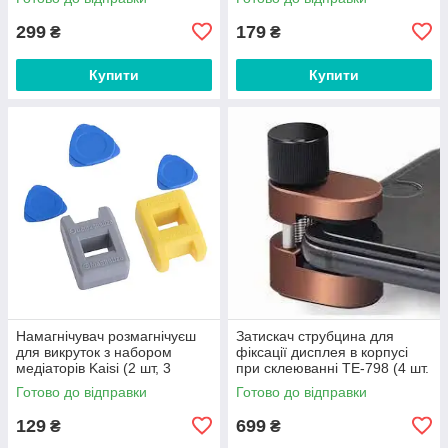
299
179
₴
₴
Купити
Купити
Намагнічувач розмагнічуєш
Затискач струбцина для
для викруток з набором
фіксації дисплея в корпусі
медіаторів Kaisi (2 шт, 3
при склеюванні TE-798 (4 шт.
медіатори)
в наборі)
Готово до відправки
Готово до відправки
129
699
₴
₴