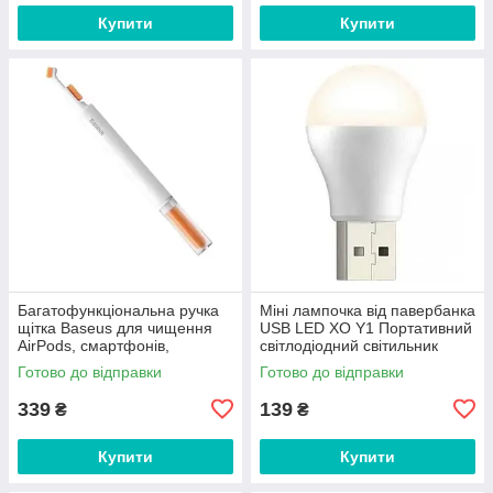
Купити
Купити
Багатофункціональна ручка
Міні лампочка від павербанка
щітка Baseus для чищення
USB LED XO Y1 Портативний
AirPods, смартфонів,
світлодіодний світильник
навушників, клавіатури,
ліхтарик нічник (1Вт, 5В).
Готово до відправки
Готово до відправки
гаджетів
White
339
139
₴
₴
Купити
Купити