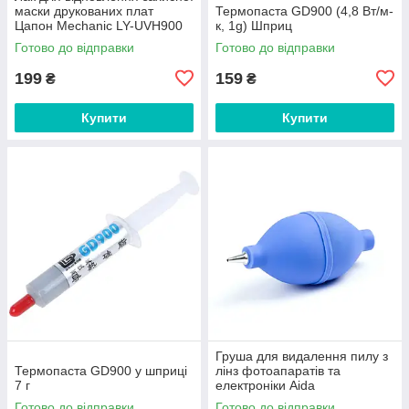
маски друкованих плат
Термопаста GD900 (4,8 Вт/м-
Цапон Mechanic LY-UVH900
к, 1g) Шприц
BGA зелений у шприці (20 гр)
Готово до відправки
Готово до відправки
199
159
₴
₴
Купити
Купити
Груша для видалення пилу з
Термопаста GD900 у шприці
лінз фотоапаратів та
7 г
електроніки Aida
Готово до відправки
Готово до відправки