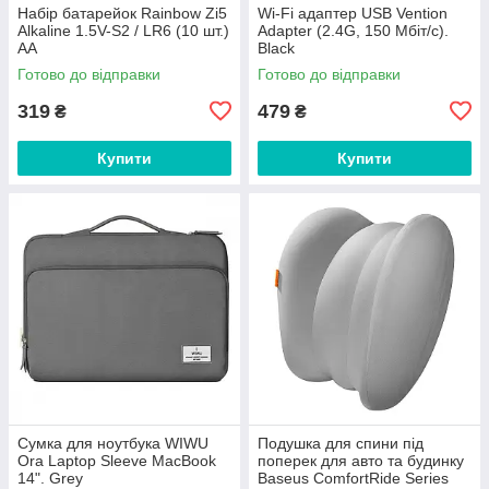
Набір батарейок Rainbow Zi5
Wi-Fi адаптер USB Vention
Alkaline 1.5V-S2 / LR6 (10 шт.)
Adapter (2.4G, 150 Мбіт/с).
AA
Black
Готово до відправки
Готово до відправки
319
479
₴
₴
Купити
Купити
Сумка для ноутбука WIWU
Подушка для спини під
Ora Laptop Sleeve MacBook
поперек для авто та будинку
14". Grey
Baseus ComfortRide Series