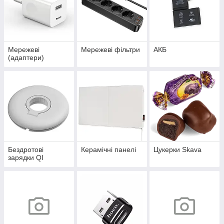
Мережеві
Мережеві фільтри
АКБ
(адаптери)
Бездротові
Керамічні панелі
Цукерки Skava
зарядки QI