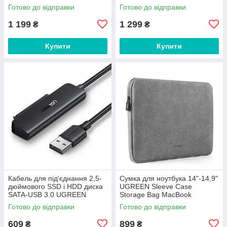
Car Lumbar. Gray
Готово до відправки
Готово до відправки
1 199
1 299
₴
₴
Купити
Купити
Кабель для під'єднання 2,5-
Сумка для ноутбука 14"-14,9"
дюймового SSD і HDD диска
UGREEN Sleeve Case
SATA-USB 3.0 UGREEN
Storage Bag MacBook
CM321 (5 Гбіт/с, 0.5 м). Black
(345х250 мм). Gray
Готово до відправки
Готово до відправки
609
899
₴
₴