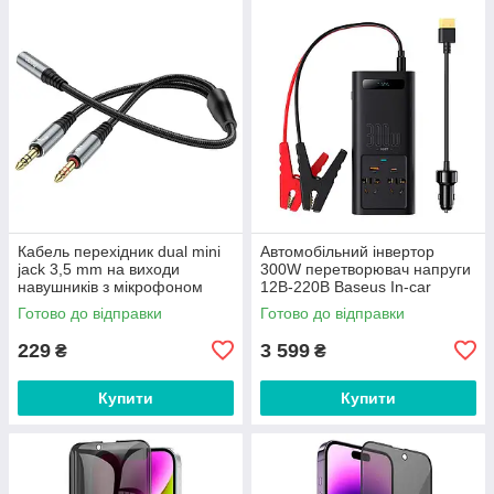
Кабель перехідник dual mini
Автомобільний інвертор
jack 3,5 mm на виходи
300W перетворювач напруги
навушників з мікрофоном
12В-220В Baseus In-car
Hoco 2in1 audio adapter. Grey
Inverter 300W (220V CN/EU)
Готово до відправки
Готово до відправки
229
3 599
₴
₴
Купити
Купити