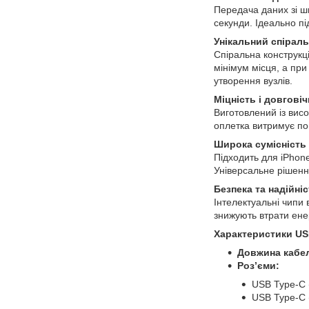
Передача даних зі ш
секунди. Ідеально пі
Унікальний спірал
Спіральна конструкці
мінімум місця, а при
утворення вузлів.
Міцність і довговіч
Виготовлений із висо
оплетка витримує пон
Широка сумісність
Підходить для iPhone
Універсальне рішенн
Безпека та надійні
Інтелектуальні чипи
знижують втрати ене
Характеристики USB
Довжина кабе
Роз’єми:
USB Type-C 
USB Type-C 