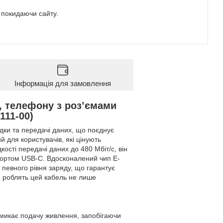
е покидаючи сайту.
Інформація для замовлення
, телефону з розʼємами
111-00)
дки та передачі даних, що поєднує
й для користувачів, які цінують
дкості передачі даних до 480 Мбіт/с, він
 портом USB-C. Вдосконалений чип E-
певного рівня заряду, що гарантує
и роблять цей кабель не лише
имикає подачу живлення, запобігаючи