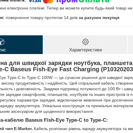
чені електронні платежі. Тепер ви можете купити будь-який товар н
повернення товару протягом 14 днів
за рахунок покупця
пис
Характеристики
на для швидкої зарядки ноутбука, планшета
e-C Baseus Fish-Eye Fast Charging (P10320203
Eye Type-C to Type-C 100W — це сучасне рішення для швидкої заря
 високу продуктивність і надійність. Цей спіральний кабель створени
ьність і довговічність. Завдяки підтримці потужності до 100 Вт і шви
ля зарядки смартфонів, планшетів, ноутбуків та інших пристроїв із
регулює параметри зарядки, відключаючи живлення при досягненні 
зарядку акумулятора. Унікальна конструкція та преміальні матеріал
льним аксесуаром для щоденного використання.
а-кабелю Baseus Fish-Eye Type-C to Type-C:
й чип E-Marker.
Кабель розпізнає рівень заряду акумулятора та в