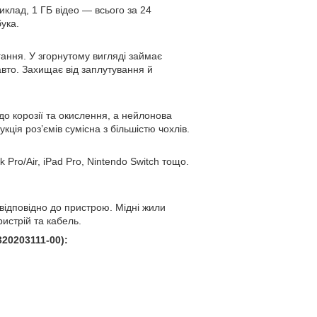
клад, 1 ГБ відео — всього за 24
ука.
гання. У згорнутому вигляді займає
авто. Захищає від заплутування й
 до корозії та окислення, а нейлонова
ція роз’ємів сумісна з більшістю чохлів.
Pro/Air, iPad Pro, Nintendo Switch тощо.
відповідно до пристрою. Мідні жили
истрій та кабель.
20203111-00):