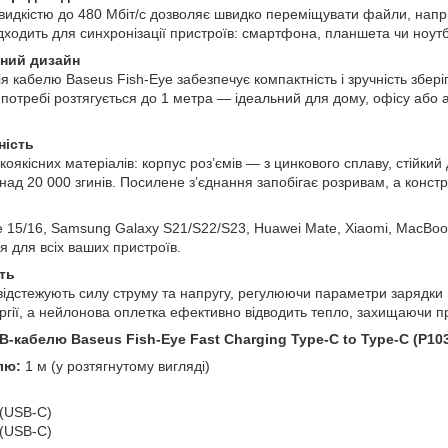
видкістю до 480 Мбіт/с дозволяє швидко переміщувати файли, напри
дходить для синхронізації пристроїв: смартфона, планшета чи ноутб
ьний дизайн
я кабелю Baseus Fish-Eye забезпечує компактність і зручність збері
 потребі розтягується до 1 метра — ідеальний для дому, офісу або 
ність
коякісних матеріалів: корпус роз’ємів — з цинкового сплаву, стійкий
ад 20 000 згинів. Посилене з’єднання запобігає розривам, а конструк
 15/16, Samsung Galaxy S21/S22/S23, Huawei Mate, Xiaomi, MacBook 
я для всіх ваших пристроїв.
сть
 відстежують силу струму та напругу, регулюючи параметри зарядки 
ргії, а нейлонова оплетка ефективно відводить тепло, захищаючи пр
-кабелю Baseus Fish-Eye Fast Charging Type-C to Type-C (P103
лю:
1 м (у розтягнутому вигляді)
(USB-C)
(USB-C)