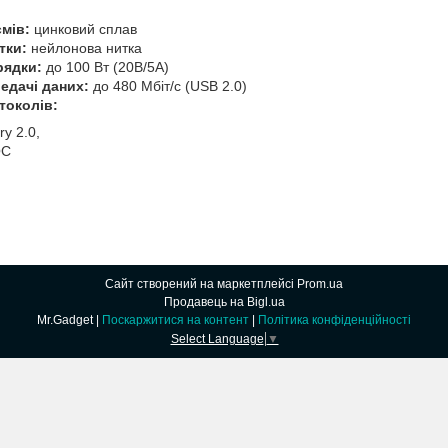
ємів:
цинковий сплав
тки:
нейлонова нитка
рядки:
до 100 Вт (20В/5А)
едачі даних:
до 480 Мбіт/с (USB 2.0)
токолів:
ry 2.0,
QC
Сайт створений на маркетплейсі
Prom.ua
Продавець на Bigl.ua
Mr.Gadget |
Поскаржитися на контент
|
Політика конфіденційності
Select Language
▼