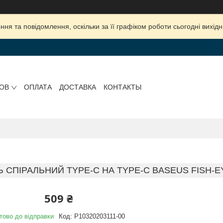
ня та повідомлення, оскільки за її графіком роботи сьогодні вихі
РОВ
ОПЛАТА
ДОСТАВКА
КОНТАКТЫ
 СПІРАЛЬНИЙ TYPE-C НА TYPE-C BASEUS FISH-EYE (
509 ₴
тово до відправки
Код:
P10320203111-00