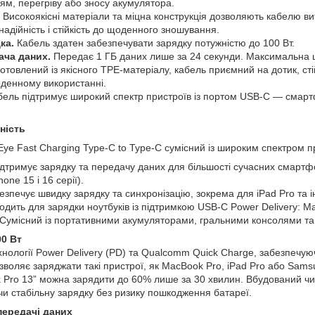
м, перегріву або зносу акумулятора.
Високоякісні матеріали та міцна конструкція дозволяють кабелю в
надійність і стійкість до щоденного зношування.
ка.
Кабель здатен забезпечувати зарядку потужністю до 100 Вт.
ча даних.
Передає 1 ГБ даних лише за 24 секунди. Максимальна ш
отовлений із якісного TPE-матеріалу, кабель приємний на дотик, стій
оденному використанні.
ель підтримує широкий спектр пристроїв із портом USB-C — смартф
ність
Eye Fast Charging Type-C to Type-C сумісний із широким спектром п
дтримує зарядку та передачу даних для більшості сучасних смартфо
hone 15 і 16 серії).
зпечує швидку зарядку та синхронізацію, зокрема для iPad Pro та 
одить для зарядки ноутбуків із підтримкою USB-C Power Delivery: M
Сумісний із портативними акумуляторами, гральними консолями та
00 Вт
хнології Power Delivery (PD) та Qualcomm Quick Charge, забезпечу
дозволяє заряджати такі пристрої, як MacBook Pro, iPad Pro або Sa
Pro 13” можна зарядити до 60% лише за 30 хвилин. Вбудований чи
чи стабільну зарядку без ризику пошкодження батареї.
передачі даних