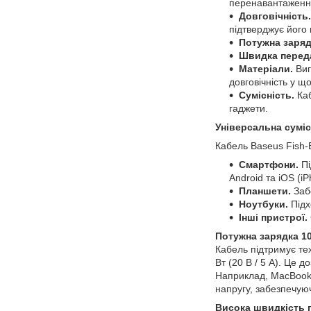
перенавантаження
Довговічність.
підтверджує його 
Потужна заряд
Швидка переда
Матеріали.
Виг
довговічність у щ
Сумісність.
Каб
гаджети.
Універсальна суміс
Кабель Baseus Fish-
Смартфони.
Пі
Android та iOS (iP
Планшети.
Забе
Ноутбуки.
Підх
Інші пристрої.
Потужна зарядка 1
Кабель підтримує те
Вт (20 В / 5 А). Це 
Наприклад, MacBook 
напругу, забезпечую
Висока швидкість 