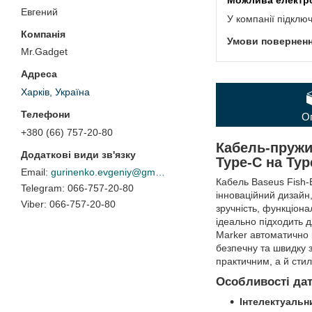
Евгений
У компанії підклю
Mr.Gadget
Харків, Україна
О
+380 (66) 757-20-80
Кабель-пружи
Type-C на Typ
gurinenko.evgeniy@gmail.com
Кабель Baseus Fish-
066-757-20-80
інноваційний дизайн,
066-757-20-80
зручність, функціонал
ідеально підходить д
Marker автоматично 
безпечну та швидку 
практичним, а й сти
Особливості дат
Інтелектуальни