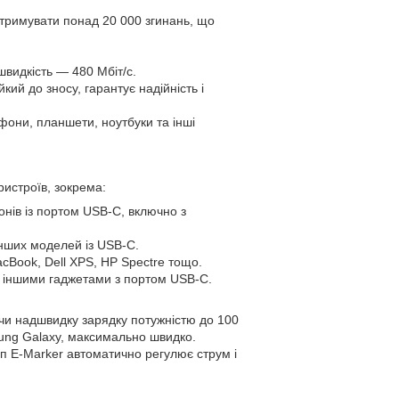
итримувати понад 20 000 згинань, що
видкість — 480 Мбіт/с.
кий до зносу, гарантує надійність і
они, планшети, ноутбуки та інші
ристроїв, зокрема:
нів із портом USB-C, включно з
інших моделей із USB-C.
acBook, Dell XPS, HP Spectre тощо.
 іншими гаджетами з портом USB-C.
ючи надшвидку зарядку потужністю до 100
msung Galaxy, максимально швидко.
п E-Marker автоматично регулює струм і