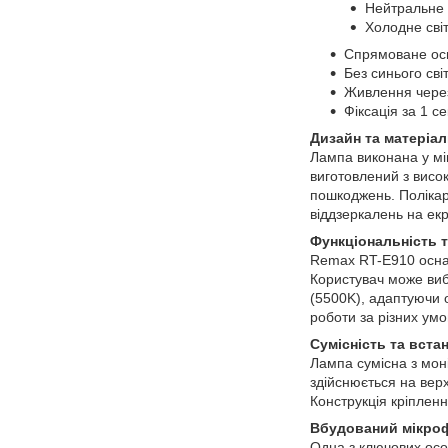
Нейтральне 
Холодне світ
Спрямоване осв
Без синього сві
Живлення чере
Фіксація за 1 с
Дизайн та матеріа
Лампа виконана у мін
виготовлений з висок
пошкоджень. Полікар
віддзеркалень на екр
Функціональність т
Remax RT-E910 осна
Користувач може виб
(5500K), адаптуючи 
роботи за різних умо
Сумісність та вста
Лампа сумісна з мон
здійснюється на верх
Конструкція кріплен
Вбудований мікро
Одна з ключових ос