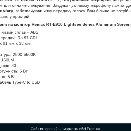
м для онлайн-спілкування. Завдяки чутливому мікрофону лампа ід
имінгу
, забезпечуючи чітку передачу голосу. Вам більше не потріб
ване у пристрій.
пи на монітор Remax RT-E910 Lightsee Series Aluminum Scree
інієвий сплав + ABS
передачі: Ra 97 CRI
 x 91 мм x 38 мм
атура: 2800-5500K
: 160LM
іодів: 80
тужність: 5 Вт
ня: 5 В
кабель Type-C to USB
Сайт створений на маркетплейсі
Prom.ua