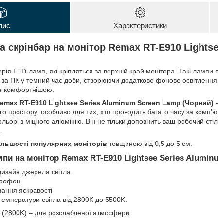
пис
Характеристики
а скрінбар на монітор Remax RT-E910 Lightse
орія LED-ламп, які кріпляться за верхній край монітора. Такі ламп
и за ПК у темний час доби, створюючи додаткове фонове освітлення. 
е комфортнішою.
emax RT-E910 Lightsee Series Aluminum Screen Lamp (Чорний)
—
о простору, особливо для тих, хто проводить багато часу за комп’
льорі з міцного алюмінію. Він не тільки доповнить ваш робочий сті
.
ільшості популярних моніторів
товщиною від 0,5 до 5 см.
пи на монітор Remax RT-E910 Lightsee Series Alumin
изайн джерела світла
крофон
ання яскравості
емператури світла від 2800K до 5500K:
о (2800K) – для розслабленої атмосфери