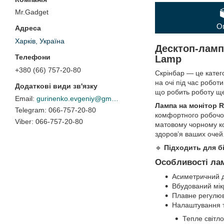
Mr.Gadget
О
Харків, Україна
Десктоп-ламп
Lamp
+380 (66) 757-20-80
Скрінбар — це катег
на очі під час робот
що робить роботу щ
gurinenko.evgeniy@gmail.com
Лампа на монітор R
066-757-20-80
комфортного робочог
066-757-20-80
матовому чорному ко
здоров’я ваших очей
🔹
Підходить для б
Особливості лам
Асиметричний д
Вбудований мі
Плавне регулюв
Налаштування т
Тепле світл