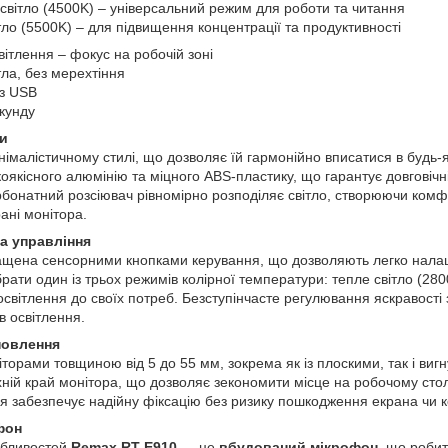
світло (4500K) – універсальний режим для роботи та читання
ло (5500K) – для підвищення концентрації та продуктивності
ітлення – фокус на робочій зоні
тла, без мерехтіння
з USB
екунду
ли
імалістичному стилі, що дозволяє їй гармонійно вписатися в будь-я
оякісного алюмінію та міцного ABS-пластику, що гарантує довговічніс
бонатний розсіювач рівномірно розподіляє світло, створюючи комфо
ані монітора.
а управління
щена сенсорними кнопками керування, що дозволяють легко налаш
рати один із трьох режимів колірної температури: тепле світло (28
освітлення до своїх потреб. Безступінчасте регулювання яскравості
в освітлення.
новлення
іторами товщиною від 5 до 55 мм, зокрема як із плоскими, так і в
ній край монітора, що дозволяє зекономити місце на робочому стол
ня забезпечує надійну фіксацію без ризику пошкодження екрана чи к
фон
обливостей
Remax RT-E910
— це
вбудований мікрофон
, що роби