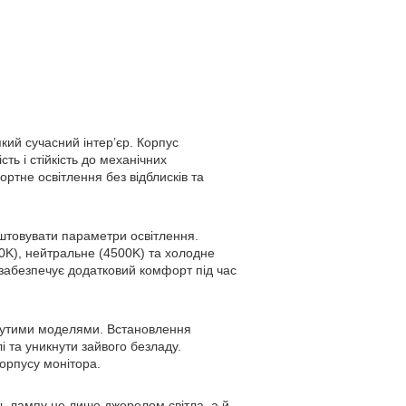
кий сучасний інтер’єр. Корпус
ть і стійкість до механічних
ртне освітлення без відблисків та
товувати параметри освітлення.
00K), нейтральне (4500K) та холодне
 забезпечує додатковий комфорт під час
игнутими моделями. Встановлення
і та уникнути зайвого безладу.
орпусу монітора.
ть лампу не лише джерелом світла, а й