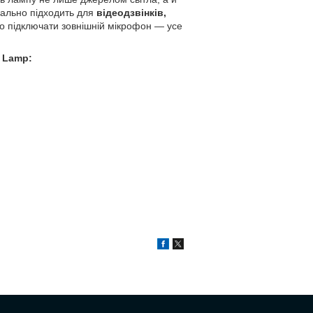
еально підходить для
відеодзвінків,
но підключати зовнішній мікрофон — усе
n Lamp: