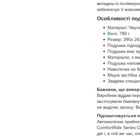
вкладиш із полімерн
забезпечує її макси
Особливості под
Матеріал "Акула
Вага
: 780 г
Розмір: 395х 2
Подушка підходи
Подушка має ерг
Матеріали, з як
Подушка наповн
Наволочка на б
Міцна застібка 
Завдяки спеціа
Бавовна, що викор
Виробник віддав пер
застосували бавовну 
не виділяє запаху. В
Підлаштовується п
Автоматичне прийнят
ComfortRide Series C
дія і, в той же час,