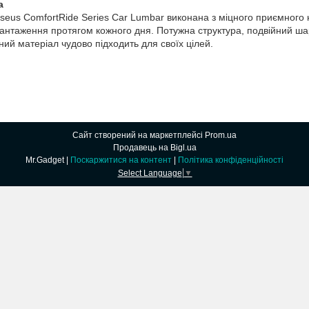
а
seus ComfortRide Series Car Lumbar виконана з міцного приємного 
антаження протягом кожного дня. Потужна структура, подвійний шар,
ий матеріал чудово підходить для своїх цілей.
Сайт створений на маркетплейсі
Prom.ua
Продавець на Bigl.ua
Mr.Gadget |
Поскаржитися на контент
|
Політика конфіденційності
Select Language
▼