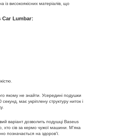
 із високоякісних матеріалів, що
s Car Lumbar:
кістю.
ого якому не знайти. Усередині подушки
 секунд, має укріплену структуру ниток і
у.
вий варіант дозволить подушці Baseus
о, хто сів за кермо чужої машини. М'яка
рно позначається на здоров'ї.