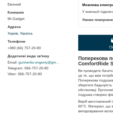
Евгений
У компанії підклю
Mr.Gadget
Харків, Україна
О
+380 (66) 757-20-80
Поперекова п
gurinenko.evgeniy@gmail.com
ComfortRide S
066-757-20-80
Ви проводите багато
066-757-20-80
це те, що вам потрі
Поперекова подушка 
зберігати бадьорість
обстановці. Ергоном
подушка створює фікс
Виріб виготовлений і
60°C. Матеріал, що 
випаровування волог