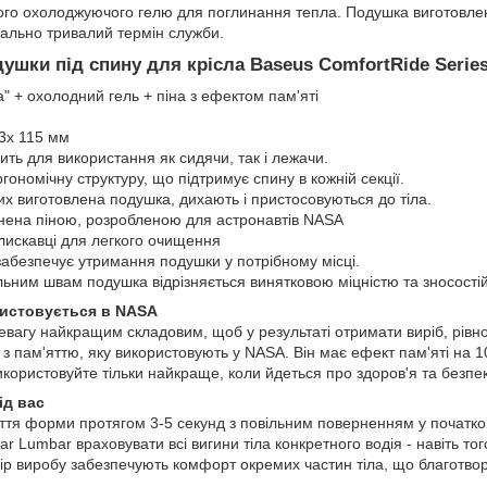
ого охолоджуючого гелю для поглинання тепла. Подушка виготовлена
мально тривалий термін служби.
ушки під спину для крісла Baseus ComfortRide Serie
" + охолодний гель + піна з ефектом пам'яті
63х 115 мм
ть для використання як сидячи, так і лежачи.
ономічну структуру, що підтримує спину в кожній секції.
их виготовлена подушка, дихають і пристосовуються до тіла.
ена піною, розробленою для астронавтів NASA
лискавці для легкого очищення
забезпечує утримання подушки у потрібному місці.
льним швам подушка відрізняється винятковою міцністю та зносостій
истовується в NASA
евагу найкращим складовим, щоб у результаті отримати виріб, рівн
з пам'яттю, яку використовують у NASA. Він має ефект пам'яті на 10
икористовуйте тільки найкраще, коли йдеться про здоров'я та безпек
ід вас
тя форми протягом 3-5 секунд з повільним поверненням у початко
ar Lumbar враховувати всі вигини тіла конкретного водія - навіть тог
 опір виробу забезпечують комфорт окремих частин тіла, що благотво