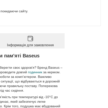
е покидаючи сайту.
Інформація для замовлення
м пам'яті Baseus
зберегти своє здоров'я? Бренд Baseus –
 проводите довгий
годинник
за кермом.
 роботи за комп'ютером. Важливо
 ситуації, що відбуваються в дорожній
гаючи правильну поставу. Поперекова
ід час сидіння.
м'якість при температурі від -10°C до
ихає, який забезпечує легке
го. Крім того, подушка має вбудований