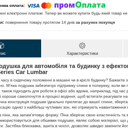
чені електронні платежі. Тепер ви можете купити будь-який товар н
повернення товару протягом 14 днів
за рахунок покупця
пис
Характеристики
одушка для автомобіля та будинку з ефекто
eries Car Lumbar
 часу в сидячому положенні в машині чи в кріслі будинку? Бажаєте 
бно. М'яка подушка забезпечує підтримку спини в попереку, коли ви
також підходить для роботи в офісі або вдома, наприклад, під час
 і хороше самопочуття в процесі водіння, щоб встигати реагувати на
ічна конструкція подушки ідеально прилягає до вашої спини, збері
ацію однієї з найбільш чутливих зон, які отримують навантаження п
з піни, яка запам'ятовує форму. Піна зберігає свою еластичність та 
використовується для обшивки подушки, являє собою матеріал, що д
и. Застібка-блискавка, зшита в чохол, дозволяє швидко замінити йо