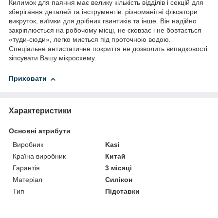
Килимок для паяння має велику кількість відділів і секцій для
зберігання деталей та інструментів: різноманітні фіксатори
викруток, виїмки для дрібних гвинтиків та інше. Він надійно
закріплюється на робочому місці, не сковзає і не бовтається
«туди-сюди», легко миється під проточною водою.
Спеціальне антистатичне покриття не дозволить випадковості
зіпсувати Вашу мікросхему.
Приховати
Характеристики
Основні атрибути
Виробник
Kasi
Країна виробник
Китай
Гарантія
3 місяці
Матеріал
Силікон
Тип
Підставки