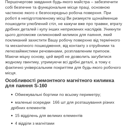
Першочергове завдання будь-якого майстра – забезпечити
собі безпечне та функціональне місце праці, основною
частиною якого є безпосередньо робоча поверхня. При
роботі в непідготовленому місці Ви ризикуєте щонайменше
пошкодити улюблений стіл, не кажучи вже про травми, втрату
дрібних деталей і купу інших неприємних наслідків. Уникнути
цього допоможе силиконовий килимок для паяння, який
покликаний захистити Вашу робочу поверхню від термічного
та механічного пошкодження, від контакту з отруйними та
легкозаймистими речовинами, розплавленим припоєм.
Маючи міцну основу, цей виріб не дозволить загубитися
жодному гвинтику, утримуючи всі дрібні деталі, а тому є
фактично універсальним покриттям для будь-якого робочого
місця.
Особливості ремонтного магнітного килимка
для паяння S-160
Обмежувальні бортики по всьому периметру;
маленькі осередки 166 шт для розташування різних
дрібних елементів
15 відділень для великих елементів
4 відділи з магнітами