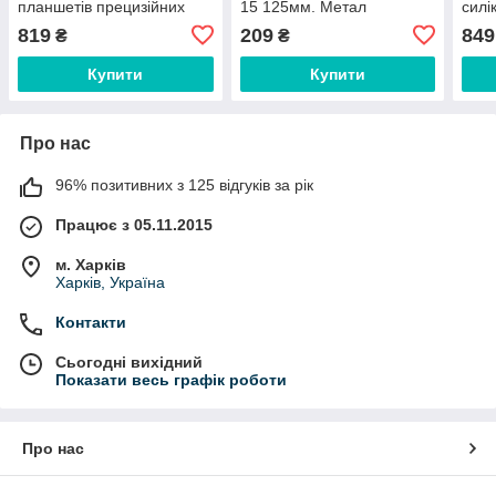
планшетів прецизійних
15 125мм. Метал
силі
48in1 KS-840059. Black
550*
819
209
849
₴
₴
Купити
Купити
Про нас
96% позитивних з 125 відгуків за рік
Працює з 05.11.2015
м. Харків
Харків, Україна
Контакти
Сьогодні вихідний
Показати весь графік роботи
Про нас