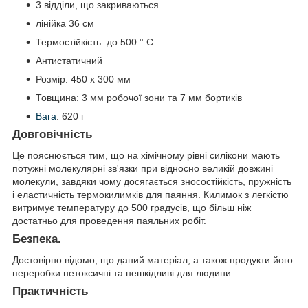
3 відділи, що закриваються
лінійка 36 см
Термостійкість: до 500 ° С
Антистатичний
Розмір: 450 х 300 мм
Товщина: 3 мм робочої зони та 7 мм бортиків
Вага
: 620 г
Довговічність
Це пояснюється тим, що на хімічному рівні силікони мають
потужні молекулярні зв'язки при відносно великій довжині
молекули, завдяки чому досягається зносостійкість, пружність
і еластичність термокилимків для паяння. Килимок з легкістю
витримує температуру до 500 градусів, що більш ніж
достатньо для проведення паяльних робіт.
Безпека.
Достовірно відомо, що даний матеріал, а також продукти його
переробки нетоксичні та нешкідливі для людини.
Практичність