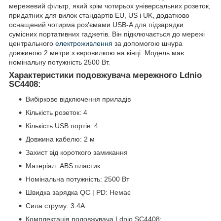
мережевий фільтр, який крім чотирьох універсальних розеток,
придатних для вилок стандартів EU, US і UK, додатково
оснащений чотирма роз'ємами USB-A для підзарядки
сумісних портативних гаджетів. Він підключається до мережі
центрального
електроживлення
за допомогою шнура
довжиною 2 метри з євровилкою на кінці. Модель має
номінальну потужність 2500 Вт.
Характеристики подовжувача мережного Ldnio
SC4408:
Вибіркове відключення приладів
Кількість розеток: 4
Кількість USB портів: 4
Довжина кабелю: 2 м
Захист від короткого замикання
Матеріал: ABS пластик
Номінальна потужність: 2500 Вт
Швидка зарядка QC | PD: Немає
Сила струму: 3.4A
Комплектація подовжувача Ldnio SC4408: