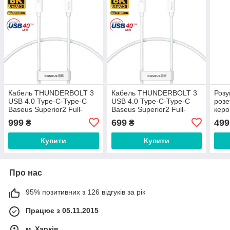
Кабель THUNDERBOLT 3
Кабель THUNDERBOLT 3
Розу
USB 4.0 Type-C-Type-C
USB 4.0 Type-C-Type-C
розе
Baseus Superior2 Full-
Baseus Superior2 Full-
керо
Function (40Gbps, 240W,
Function (40Gbps, 240W,
Smar
999
699
499
₴
₴
8K@60HZ, 1.8m). White
8K@60HZ, 1m). White
10A 
Купити
Купити
Про нас
95% позитивних з 126 відгуків за рік
Працює з 05.11.2015
м. Харків