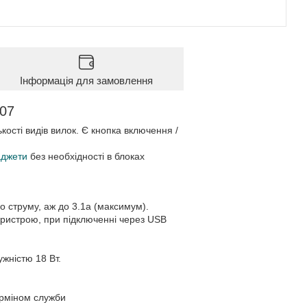
Інформація для замовлення
407
кості видів вилок. Є кнопка включення /
аджети
без необхідності в блоках
о струму, аж до 3.1а (максимум).
пристрою, при підключенні через USB
ужністю 18 Вт.
ерміном служби