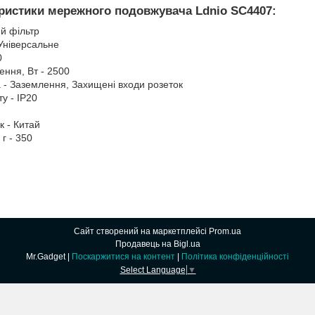
еристики мережного подовжувача Ldnio SC4407:
й фільтр
Універсальне
0
ення, Вт - 2500
 - Заземлення, Захищені входи розеток
у - IP20
к - Китай
 г - 350
Сайт створений на маркетплейсі
Prom.ua
Продавець на Bigl.ua
Mr.Gadget |
Поскаржитися на контент
|
Політика конфіденційності
Select Language
▼