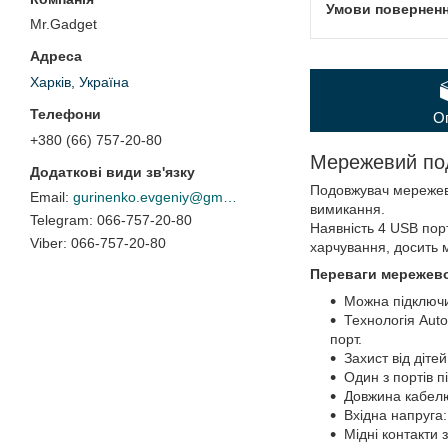
Mr.Gadget
Харків, Україна
О
+380 (66) 757-20-80
Мережевий под
Подовжувач мережевий
gurinenko.evgeniy@gmail.com
вимикання.
066-757-20-80
Наявність 4 USB пор
066-757-20-80
харчування, досить 
Переваги мережево
Можна підключи
Технологія Aut
порт.
Захист від дітей
Один з портів п
Довжина кабелю
Вхідна напруга:
Мідні контакти 