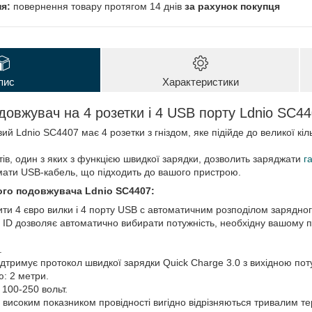
повернення товару протягом 14 днів
за рахунок покупця
пис
Характеристики
овжувач на 4 розетки і 4 USB порту Ldnio SC4
 Ldnio SC4407 має 4 розетки з гніздом, яке підійде до великої кіль
тів, один з яких з функцією швидкої зарядки, дозволить заряджати
г
мати USB-кабель, що підходить до вашого пристрою.
го подовжувача Ldnio SC4407:
ти 4 євро вилки і 4 порту USB c автоматичним розподілом зарядног
o ID дозволяє автоматично вибирати потужність, необхідну вашому 
.
ідтримує протокол швидкої зарядки Quick Charge 3.0 з вихідною пот
: 2 метри.
 100-250 вольт.
з високим показником провідності вигідно відрізняються тривалим т