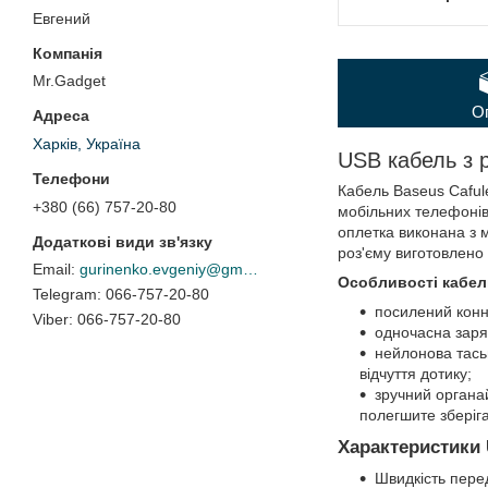
Евгений
Mr.Gadget
О
Харків, Україна
USB кабель з 
Кабель Baseus Caful
+380 (66) 757-20-80
мобільних телефонів,
оплетка виконана з м
роз'єму виготовлено
gurinenko.evgeniy@gmail.com
Особливості кабелю
066-757-20-80
посилений конн
066-757-20-80
одночасна заря
нейлонова тась
відчуття дотику;
зручний органа
полегшите зберіга
Характеристики 
Швидкість пере