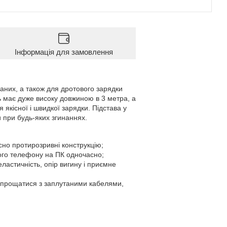
Інформація для замовлення
аних, а також для дротового зарядки
ль має дуже високу довжиною в 3 метра, а
 якісної і швидкої зарядки. Підстава у
 при будь-яких згинаннях.
но протирозривні конструкцію;
вого телефону на ПК одночасно;
астичність, опір вигину і приємне
озпрощатися з заплутаними кабелями,