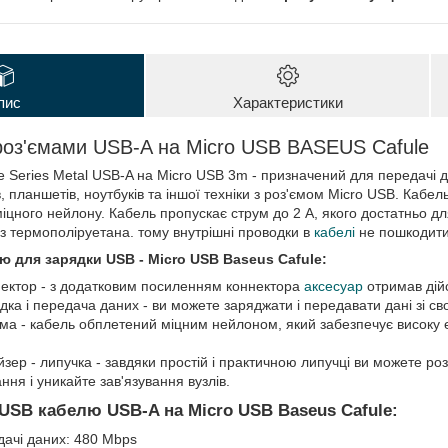
пис
Характеристики
роз'ємами USB-A на Micro USB BASEUS Сafule
e Series Metal USB-A на Micro USB 3m - призначений для передачі д
 планшетів, ноутбуків та іншої техніки з роз'ємом Micro USB. Кабе
іцного нейлону. Кабель пропускає струм до 2 А, якого достатньо для
 з термополіруетана. тому внутрішні проводки в
кабелі
не пошкодити
 для зарядки USB - Micro USB Baseus Cafule:
ектор - з додатковим посиленням коннектора
аксесуар
отримав дійс
дка і передача даних - ви можете заряджати і передавати дані зі с
ма - кабель обплетений міцним нейлоном, який забезпечує високу ел
йзер - липучка - завдяки простій і практичною липучці ви можете р
ння і уникайте зав'язування вузлів.
USB кабелю USB-A на Micro USB Baseus Cafule:
дачі даних: 480 Mbps