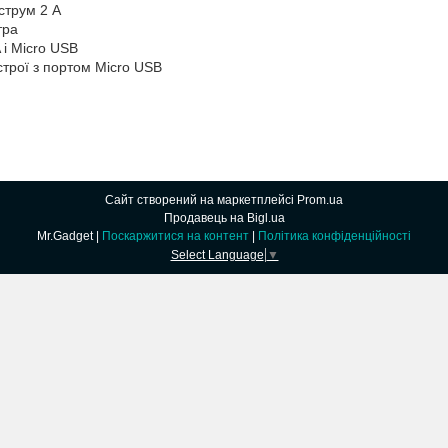
струм 2 А
тра
 і Micro USB
строї з портом Micro USB
Сайт створений на маркетплейсі
Prom.ua
Продавець на Bigl.ua
Mr.Gadget |
Поскаржитися на контент
|
Політика конфіденційності
Select Language
▼