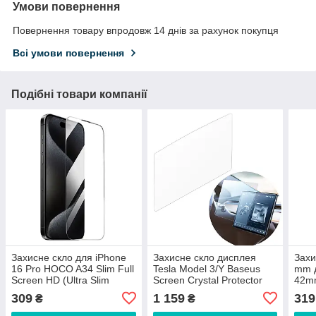
Умови повернення
Повернення товару впродовж 14 днів за рахунок покупця
Всі умови повернення
Подібні товари компанії
Захисне скло для iPhone
Захисне скло дисплея
Захи
16 Pro HOCO A34 Slim Full
Tesla Model 3/Y Baseus
mm д
Screen HD (Ultra Slim
Screen Crystal Protector
42mm
0,2mm)
(0.3mm, 9H)
scre
309
1 159
319
₴
₴
glas