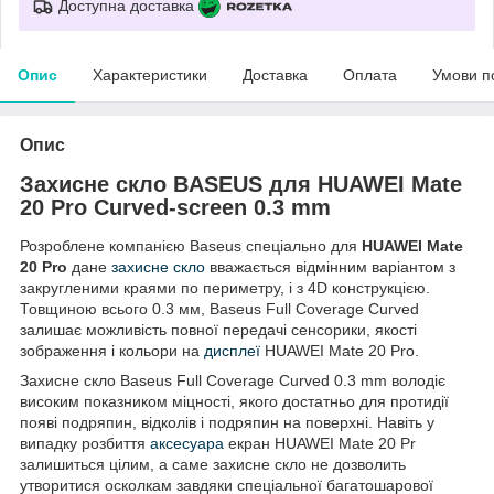
Доступна доставка
Опис
Характеристики
Доставка
Оплата
Умови п
Опис
Захисне скло BASEUS для HUAWEI Mate
20 Pro Curved-screen 0.3 mm
Розроблене компанією Baseus спеціально для
HUAWEI Mate
20 Pro
дане
захисне скло
вважається відмінним варіантом з
закругленими краями по периметру, і з 4D конструкцією.
Товщиною всього 0.3 мм, Baseus Full Coverage Curved
залишає можливість повної передачі сенсорики, якості
зображення і кольори на
дисплеї
HUAWEI Mate 20 Pro.
Захисне скло Baseus Full Coverage Curved 0.3 mm володіє
високим показником міцності, якого достатньо для протидії
появі подряпин, відколів і подряпин на поверхні. Навіть у
випадку розбиття
аксесуара
екран HUAWEI Mate 20 Pr
залишиться цілим, а саме захисне скло не дозволить
утворитися осколкам завдяки спеціальної багатошарової