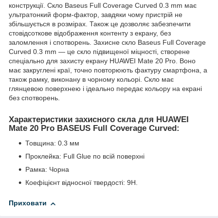
конструкції. Скло Baseus Full Coverage Curved 0.3 mm має
ультратонкий форм-фактор, завдяки чому пристрій не
збільшується в розмірах. Також це дозволяє забезпечити
стовідсоткове відображення контенту з екрану, без
заломлення і спотворень. Захисне скло Baseus Full Coverage
Curved 0.3 mm — це скло підвищеної міцності, створене
спеціально для захисту екрану HUAWEI Mate 20 Pro. Воно
має закруглені краї, точно повторюють фактуру смартфона, а
також рамку, виконану в чорному кольорі. Скло має
глянцевою поверхнею і ідеально передає кольору на екрані
без спотворень.
Характеристики захисного скла для HUAWEI
Mate 20 Pro BASEUS Full Coverage Curved:
Товщина: 0.3 мм
Проклейка: Full Glue по всій поверхні
Рамка: Чорна
Коефіцієнт відносної твердості: 9H.
Приховати