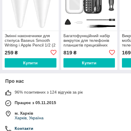
Змінні наконечники для
Багатофункційний набір
Викр
стилуса Baseus Smooth
викруток для телефонів
мобі
Writing і Apple Pencil 1/2 (2
планшетів прецизійних
теле
шт.). White
48in1 KS-840059. Black
Хрес
259
819
169
₴
₴
Купити
Купити
Про нас
96% позитивних з 124 відгуків за рік
Працює з 05.11.2015
м. Харків
Харків, Україна
Контакти